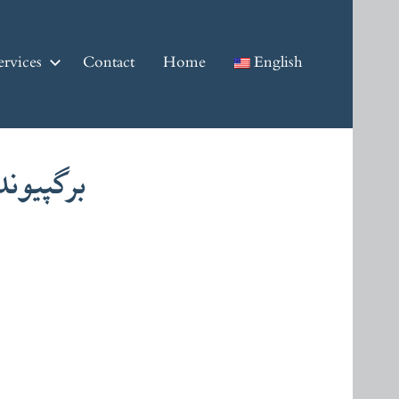
ervices
Contact
Home
English
برگپیو)