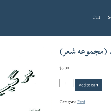
Cart
S
ند (مجموعه شعر
$
6.00
برگپیوند
Add to cart
(مجموعه
شعر)
Category:
Farsi
quantity